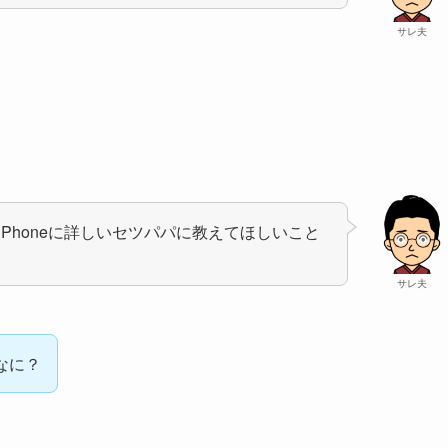
サレ夫
Phoneに詳しいセツパパに教えてほしいこと
サレ夫
なに？