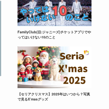
FamilyClub(旧:ジャニーズ)チケットアプリでや
ってはいけない10のこと
【セリアクリスマス】2025年はいつから？写真
で見るX’masグッズ