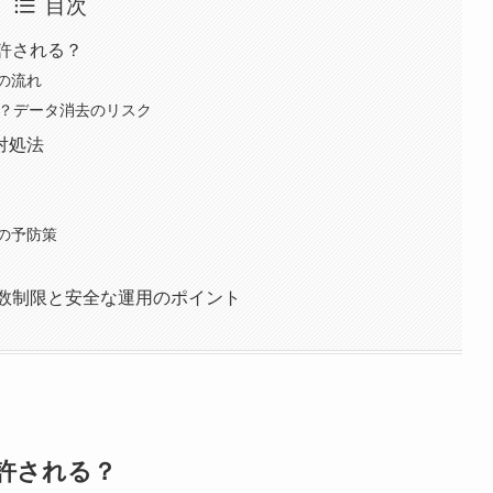
目次
で許される？
の流れ
る？データ消去のリスク
対処法
の予防策
回数制限と安全な運用のポイント
で許される？